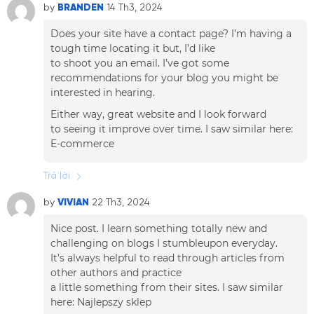
by
BRANDEN
14 Th3, 2024
Does your site have a contact page? I’m having a
tough time locating it but, I’d like
to shoot you an email. I’ve got some
recommendations for your blog you might be
interested in hearing.
Either way, great website and I look forward
to seeing it improve over time. I saw similar here:
E-commerce
Trả lời
by
VIVIAN
22 Th3, 2024
Nice post. I learn something totally new and
challenging on blogs I stumbleupon everyday.
It’s always helpful to read through articles from
other authors and practice
a little something from their sites. I saw similar
here:
Najlepszy sklep