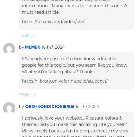
information… Many thanks for sharing this one. A
must read article.
https://feb.uki.ac.id/video/uki/
Trả lời
by
MEMEK
14 Th7, 2024
It’s nearly impossible to find knowledgeable
people for this topic, but you seem like you know
what you’re talking about! Thanks
https://library.univefarina.ac.id/students/
Trả lời
by
ORO-KONDICIONIERIAI
14 Th7, 2024
I seriously love your website.. Pleasant colors &
theme. Did you make this amazing site yourself?
Please reply back as I’m hoping to create my very