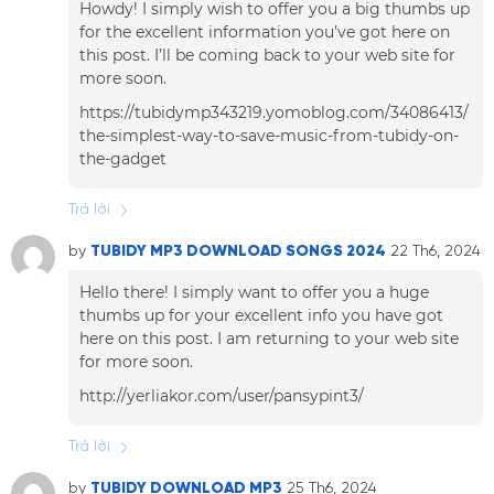
Howdy! I simply wish to offer you a big thumbs up
for the excellent information you’ve got here on
this post. I’ll be coming back to your web site for
more soon.
https://tubidymp343219.yomoblog.com/34086413/
the-simplest-way-to-save-music-from-tubidy-on-
the-gadget
Trả lời
by
TUBIDY MP3 DOWNLOAD SONGS 2024
22 Th6, 2024
Hello there! I simply want to offer you a huge
thumbs up for your excellent info you have got
here on this post. I am returning to your web site
for more soon.
http://yerliakor.com/user/pansypint3/
Trả lời
by
TUBIDY DOWNLOAD MP3
25 Th6, 2024