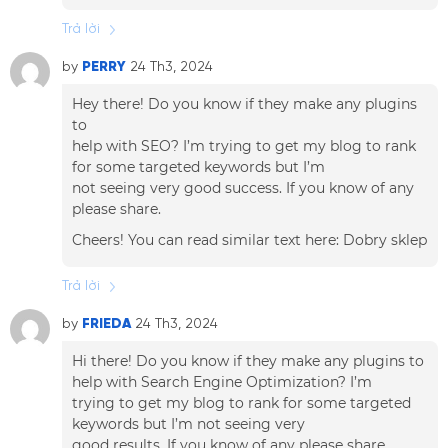
Trả lời
by
PERRY
24 Th3, 2024
Hey there! Do you know if they make any plugins
to
help with SEO? I’m trying to get my blog to rank
for some targeted keywords but I’m
not seeing very good success. If you know of any
please share.
Cheers! You can read similar text here:
Dobry sklep
Trả lời
by
FRIEDA
24 Th3, 2024
Hi there! Do you know if they make any plugins to
help with Search Engine Optimization? I’m
trying to get my blog to rank for some targeted
keywords but I’m not seeing very
good results. If you know of any please share.