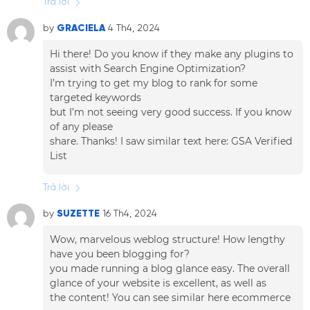
Trả lời
by
GRACIELA
4 Th4, 2024
Hi there! Do you know if they make any plugins to
assist with Search Engine Optimization?
I’m trying to get my blog to rank for some
targeted keywords
but I’m not seeing very good success. If you know
of any please
share. Thanks! I saw similar text here:
GSA Verified
List
Trả lời
by
SUZETTE
16 Th4, 2024
Wow, marvelous weblog structure! How lengthy
have you been blogging for?
you made running a blog glance easy. The overall
glance of your website is excellent, as well as
the content! You can see similar here
ecommerce