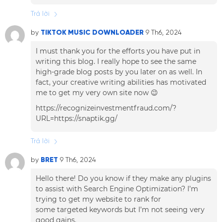
Trả lời
by
TIKTOK MUSIC DOWNLOADER
9 Th6, 2024
I must thank you for the efforts you have put in
writing this blog. I really hope to see the same
high-grade blog posts by you later on as well. In
fact, your creative writing abilities has motivated
me to get my very own site now 😉
https://recognizeinvestmentfraud.com/?
URL=https://snaptik.gg/
Trả lời
by
BRET
9 Th6, 2024
Hello there! Do you know if they make any plugins
to assist with Search Engine Optimization? I’m
trying to get my website to rank for
some targeted keywords but I’m not seeing very
good gains.