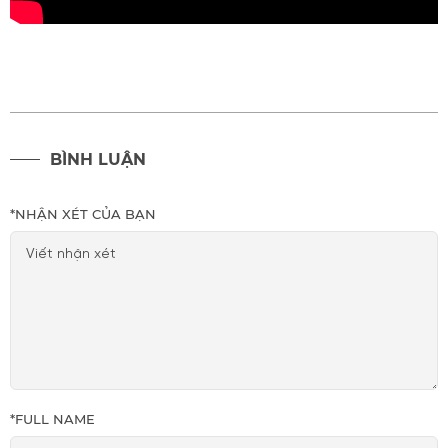
BÌNH LUẬN
*
NHẬN XÉT CỦA BẠN
*
FULL NAME