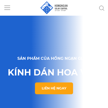
SẢN PHẨM CỦA HỒNG NGẠN GLASS
KÍNH DÁN HOA VĂN
LIÊN HỆ NGAY