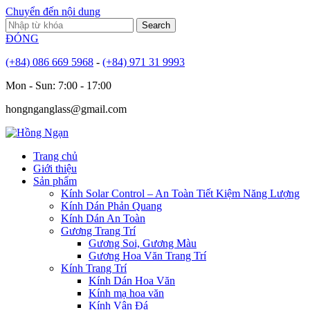
Chuyển đến nội dung
ĐÓNG
(+84) 086 669 5968
-
(+84) 971 31 9993
Mon - Sun: 7:00 - 17:00
hongnganglass@gmail.com
Trang chủ
Giới thiệu
Sản phẩm
Kính Solar Control – An Toàn Tiết Kiệm Năng Lượng
Kính Dán Phản Quang
Kính Dán An Toàn
Gương Trang Trí
Gương Soi, Gương Màu
Gương Hoa Văn Trang Trí
Kính Trang Trí
Kính Dán Hoa Văn
Kính mạ hoa văn
Kính Vân Đá