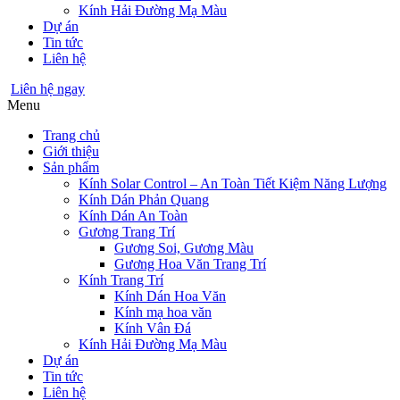
Kính Hải Đường Mạ Màu
Dự án
Tin tức
Liên hệ
Liên hệ ngay
Menu
Trang chủ
Giới thiệu
Sản phẩm
Kính Solar Control – An Toàn Tiết Kiệm Năng Lượng
Kính Dán Phản Quang
Kính Dán An Toàn
Gương Trang Trí
Gương Soi, Gương Màu
Gương Hoa Văn Trang Trí
Kính Trang Trí
Kính Dán Hoa Văn
Kính mạ hoa văn
Kính Vân Đá
Kính Hải Đường Mạ Màu
Dự án
Tin tức
Liên hệ