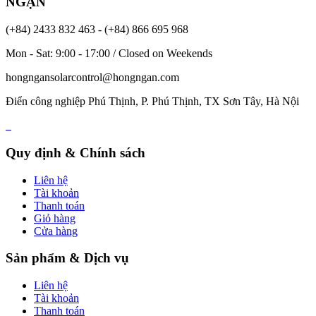
NGẠN
(+84) 2433 832 463 - (+84) 866 695 968
Mon - Sat: 9:00 - 17:00 / Closed on Weekends
hongngansolarcontrol@hongngan.com
Điển công nghiệp Phú Thịnh, P. Phú Thịnh, TX Sơn Tây, Hà Nội
Quy định & Chính sách
Liên hệ
Tài khoản
Thanh toán
Giỏ hàng
Cửa hàng
Sản phẩm & Dịch vụ
Liên hệ
Tài khoản
Thanh toán