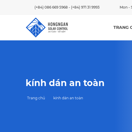
(+84) 086 669 5968
-
(+84) 971 31 9993
Mon - S
TRANG 
kính dán an toàn
Trang chủ
kính dán an toàn