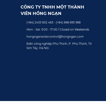
CÔNG TY TNHH MỘT THÀNH
VIÊN HỒNG NGẠN
(+84) 2433 832 463 - (+84) 866 695 968
Mon - Sat: 9:00 - 17:00 / Closed on Weekends
hongngansolarcontrol@hongngan.com
Điển công nghiệp Phú Thịnh, P. Phú Thịnh, TX
Sơn Tây, Hà Nội