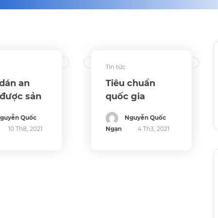
Tin tức
 dán an
Tiêu chuẩn
 được sản
quốc gia
 như thế
(TCVN) về kính
guyễn Quốc
Nguyễn Quốc
dán an toàn
10 Th8, 2021
Ngạn
4 Th3, 2021
nhiều lớp