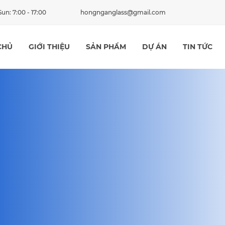
un: 7:00 - 17:00
hongnganglass@gmail.com
CHỦ
GIỚI THIỆU
SẢN PHẨM
DỰ ÁN
TIN TỨC