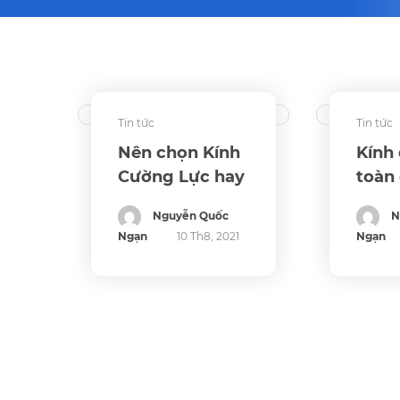
Tin tức
Tin tức
Nên chọn Kính
Kính
Cường Lực hay
toàn
Kính Dán An
xuất
Nguyễn Quốc
N
Toàn?
nào?
Ngạn
10 Th8, 2021
Ngạn