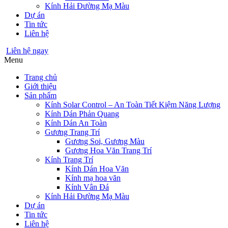
Kính Hải Đường Mạ Màu
Dự án
Tin tức
Liên hệ
Liên hệ ngay
Menu
Trang chủ
Giới thiệu
Sản phẩm
Kính Solar Control – An Toàn Tiết Kiệm Năng Lượng
Kính Dán Phản Quang
Kính Dán An Toàn
Gương Trang Trí
Gương Soi, Gương Màu
Gương Hoa Văn Trang Trí
Kính Trang Trí
Kính Dán Hoa Văn
Kính mạ hoa văn
Kính Vân Đá
Kính Hải Đường Mạ Màu
Dự án
Tin tức
Liên hệ