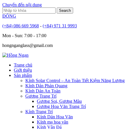
Chuyển đến nội dung
ĐÓNG
(+84) 086 669 5968
-
(+84) 971 31 9993
Mon - Sun: 7:00 - 17:00
hongnganglass@gmail.com
Trang chủ
Giới thiệu
Sản phẩm
Kính Solar Control – An Toàn Tiết Kiệm Năng Lượng
Kính Dán Phản Quang
Kính Dán An Toàn
Gương Trang Trí
Gương Soi, Gương Màu
Gương Hoa Văn Trang Trí
Kính Trang Trí
Kính Dán Hoa Văn
Kính mạ hoa văn
Kính Vân Đá