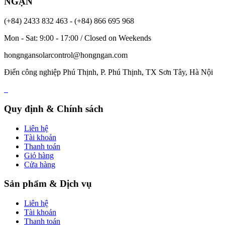
NGẠN
(+84) 2433 832 463 - (+84) 866 695 968
Mon - Sat: 9:00 - 17:00 / Closed on Weekends
hongngansolarcontrol@hongngan.com
Điển công nghiệp Phú Thịnh, P. Phú Thịnh, TX Sơn Tây, Hà Nội
Quy định & Chính sách
Liên hệ
Tài khoản
Thanh toán
Giỏ hàng
Cửa hàng
Sản phẩm & Dịch vụ
Liên hệ
Tài khoản
Thanh toán